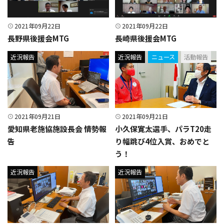
2021年09月22日
2021年09月22日
長野県後援会MTG
長崎県後援会MTG
近況報告
近況報告
ニュース
活動報告
2021年09月21日
2021年09月21日
愛知県老施協施設長会 情勢報
小久保寛太選手、パラT20走
告
り幅跳び4位入賞、おめでと
う！
近況報告
近況報告