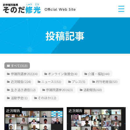
投稿記事
すべて
(313)
参議院選挙2022
(4)
オンライン後援会
(4)
介護・福祉
(44)
近況報告
(224)
ニュース
(151)
プレス
(5)
月刊老施協
(53)
生き活き通信
(12)
参議院選挙2016
(3)
活動報告
(60)
活動予定
(1)
そのほか
(12)
近況報告
近況報告