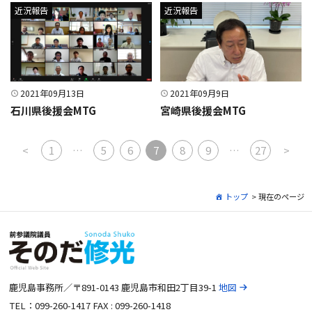
近況報告
近況報告
2021年09月13日
2021年09月9日
石川県後援会MTG
宮崎県後援会MTG
投稿ナビゲーション
<
1
…
5
6
7
8
9
…
27
>
トップ
> 現在のページ
鹿児島事務所／〒891-0143 鹿児島市和田2丁目39-1
地図
TEL：099-260-1417 FAX : 099-260-1418