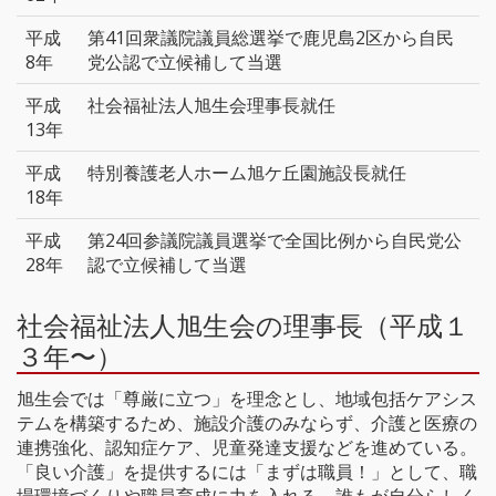
平成
第41回衆議院議員総選挙で鹿児島2区から自民
8年
党公認で立候補して当選
平成
社会福祉法人旭生会理事長就任
13年
平成
特別養護老人ホーム旭ケ丘園施設長就任
18年
平成
第24回参議院議員選挙で全国比例から自民党公
28年
認で立候補して当選
社会福祉法人旭生会の理事長（平成１
３年〜）
旭生会では「尊厳に立つ」を理念とし、地域包括ケアシス
テムを構築するため、施設介護のみならず、介護と医療の
連携強化、認知症ケア、児童発達支援などを進めている。
「良い介護」を提供するには「まずは職員！」として、職