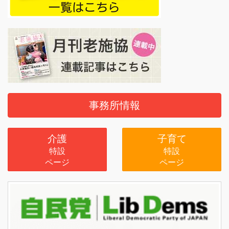
事務所情報
介護
子育て
特設
特設
ページ
ページ