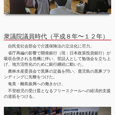
衆議院議員時代（平成８年〜１２年）
自民党社会部会で介護保険法の立法化に尽力。
省庁再編の影響で開発銀行（現：日本政策投資銀行）が
吸収合併される危機に伴い、世話人として勉強会を立ち上
げ、地方活性化のために銀行継続に動いた。
農林水産委員会で黒豚の定義を問い、鹿児島の黒豚ブラ
ンディングに先鞭をつけた。
奄美・離島振興への働きかけ。
不登校児の受け皿となるフリースクールへの経済的支援
の道筋をつける。