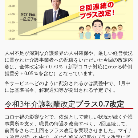
人材不足が深刻な介護業界の人材確保や、厳しい経営状況
に置かれた介護事業者への配慮をいただいた今回の改定内
容は、全体改定率＋0.70％（新型コロナ対応にかかる特例
措置分＋0.05％を含む）となっています。
各サービスへどのように配分されるかは調整中で、1月中
には基準省令、解釈通知等が発出される予定です。
令和3年介護報酬改定
プラス0.7改定
コロナ禍の影響などで、依然として苦しい状況が続く介護
事業所を支え、職員の待遇を改善すべく、2回連続して、
前回をさらに上回るプラス改定を実現させました。マイナ
ス改定が続いた中で、そのだ修光が2度のプラス改定に尽