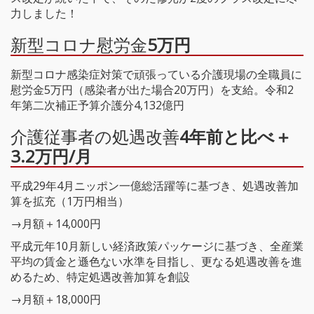
力しました！
新型コロナ慰労金
5万円
新型コロナ感染症対策で頑張っている介護現場の全職員に
慰労金5万円（感染者が出た場合20万円）を支給。令和2
年第二次補正予算介護分4,132億円
介護従事者の処遇改善
4年前と比べ＋
3.2万円/月
平成29年4月ニッポン一億総活躍等に基づき、処遇改善加
算を拡充（1万円相当）
→月額＋14,000円
平成元年10月新しい経済政策パッケージに基づき、全産業
平均の賃金と遜色ない水準を目指し、更なる処遇改善を進
めるため、特定処遇改善加算を創設
→月額＋18,000円