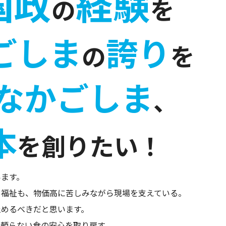
国政
経験
の
を
ごしま
誇り
の
を
なかごしま
、
本
を
創りたい！
います。
も福祉も、物価高に苦しみながら現場を支えている。
止めるべきだと思います。
に頼らない食の安心を取り戻す。