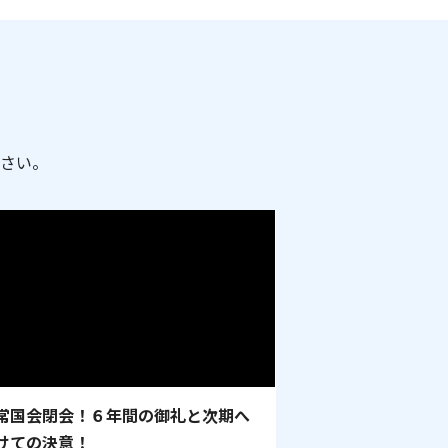
さい。
常国会閉会！６年間の御礼と次期へ
けての決意！