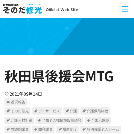
秋田県後援会MTG
2021年09月14日
近況報告
そのだ修光
デイサービス
介護
介護保険制度
介護人材対策
全国老人福祉施設協議会
全国老施協
参議院議員
国会議員
措置制度
特別養護老人ホーム