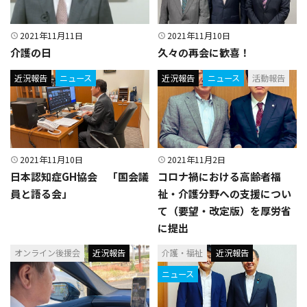
2021年11月11日
2021年11月10日
介護の日
久々の再会に歓喜！
近況報告
ニュース
近況報告
ニュース
活動報告
2021年11月10日
2021年11月2日
日本認知症GH協会 「国会議
コロナ禍における高齢者福
員と語る会」
祉・介護分野への支援につい
て（要望・改定版）を厚労省
に提出
オンライン後援会
近況報告
介護・福祉
近況報告
ニュース