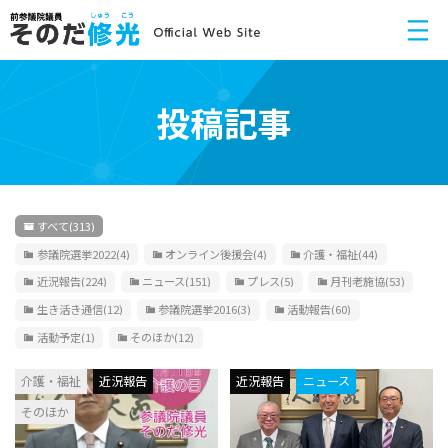
投稿記事
すべて
(313)
参議院選挙2022
(4)
オンライン後援会
(4)
介護・福祉
(44)
近況報告
(224)
ニュース
(151)
プレス
(5)
月刊老施協
(53)
生き活き通信
(12)
参議院選挙2016
(3)
活動報告
(60)
活動予定
(1)
そのほか
(12)
介護・福祉
近況報告
近況報告
ニュース
そのほか