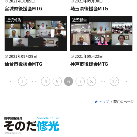
2021年10月5日
2021年09月30日
宮城県後援会MTG
埼玉県後援会MTG
近況報告
近況報告
2021年09月28日
2021年09月22日
仙台市後援会MTG
神戸市後援会MTG
投稿ナビゲーション
<
1
…
4
5
6
7
8
…
27
>
トップ
> 現在のページ