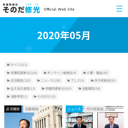
2020年05月
すべて
(312)
参議院選挙2022
(4)
オンライン後援会
(4)
介護・福祉
(43)
近況報告
(223)
ニュース
(150)
プレス
(5)
月刊老施協
(53)
生き活き通信
(12)
参議院選挙2016
(3)
活動報告
(59)
活動予定
(1)
そのほか
(12)
近況報告
活動報告
ニュース
月刊老施協