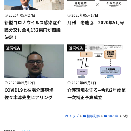
2020年05月27日
2020年05月17日
新型コロナウイルス感染症介
月刊 老施協 2020年5月号
護分交付金4,132億円が閣議
決定！
近況報告
近況報告
活動報告
2020年05月12日
2020年05月1日
COVID19と在宅介護現場―
介護現場を守る➖令和2年度第
佐々木淳先生ヒアリング
一次補正予算成立
トップ
>
投稿記事
>
2020年
> 5月