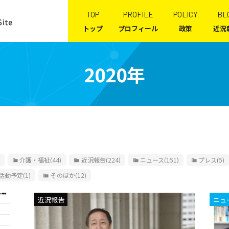
TOP
PROFILE
POLICY
BL
トップ
プロフィール
政策
近況
2020年
介護・福祉
(44)
近況報告
(224)
ニュース
(151)
プレス
(5)
活動予定
(1)
そのほか
(12)
近況報告
ニュ