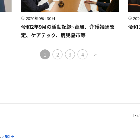
2020年09月30日
20
令和2年9月の活動記録~台風、介護報酬改
令和
定、ケアテック、鹿児島市等
ン
1
2
3
4
>
トッ
1
地図