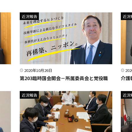
近況報告
近況
2020年10月26日
20
第203臨時国会開会－所属委員会と党役職
介護
近況報告
近況