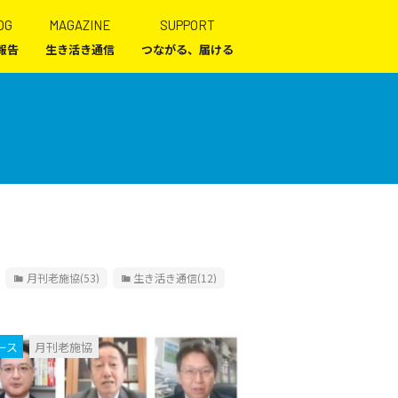
OG
MAGAZINE
SUPPORT
報告
生き活き通信
つながる、届ける
月刊老施協
(53)
生き活き通信
(12)
ース
月刊老施協