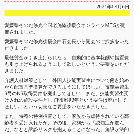
2021年08月6日
愛媛県そのだ修光全国老施協後援会オンラインMTGが開
催されました。
愛媛県そのだ修光後援会白石会長から開会のご挨拶をいた
だきました。
最低賃金が引き上げられたら、自動的に基本報酬や措置費
も引き上げられるようにして欲しいというご要望をいただ
きました。
介護人材対策として、外国人技能実習生について働き始め
から配置基準換算ができるようにしてほしい、技能実習生
3号のN3取得要件を廃止してほしい、また、技能実習生受
け入れの施設要件として開所後3年という要件は廃止して
ほしい、という切実なご要望をいただきました。
また、特養の特例措置として、家族から虐待されている高
齢者を受け入れたが、その後、家族から「認知症が進ん
だ」などと訴訟リスクを抱えることになった。施設が法的