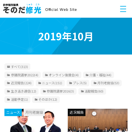
2019年10月
すべて
(313)
参議院選挙2022
(4)
オンライン後援会
(4)
介護・福祉
(44)
近況報告
(224)
ニュース
(151)
プレス
(5)
月刊老施協
(53)
生き活き通信
(12)
参議院選挙2016
(3)
活動報告
(60)
活動予定
(1)
そのほか
(12)
ニュース
月刊老施協
近況報告