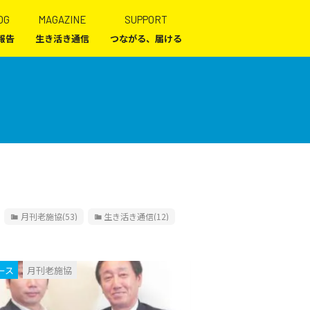
OG
MAGAZINE
SUPPORT
報告
生き活き通信
つながる、届ける
月刊老施協
(53)
生き活き通信
(12)
ース
月刊老施協