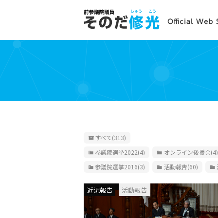
すべて
(313)
参議院選挙2022
(4)
オンライン後援会
(4)
参議院選挙2016
(3)
活動報告
(60)
近況報告
活動報告