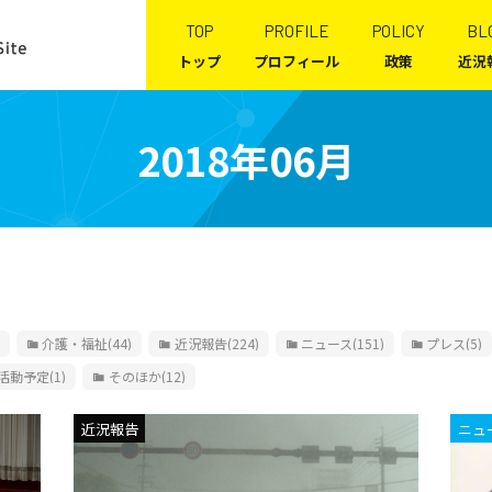
TOP
PROFILE
POLICY
BL
トップ
プロフィール
政策
近況
2018年06月
介護・福祉
(44)
近況報告
(224)
ニュース
(151)
プレス
(5)
活動予定
(1)
そのほか
(12)
近況報告
ニュ