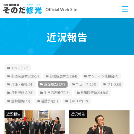
近況報告
すべて
(326)
参議院選挙2025
(3)
参議院選挙2022
(4)
オンライン後援会
(4)
介護・福祉
(51)
近況報告
(237)
ニュース
(164)
プレス
(5)
月刊老施協
(53)
生き活き通信
(13)
参議院選挙2016
(3)
活動報告
(72)
活動予定
(1)
そのほか
(12)
近況報告
近況報告