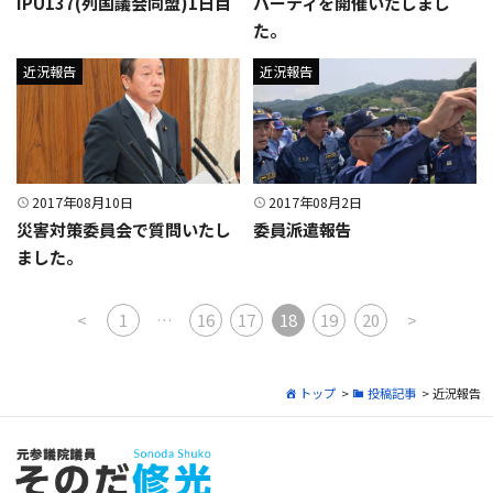
IPU137(列国議会同盟)1日目
パーティを開催いたしまし
た。
近況報告
近況報告
2017年08月10日
2017年08月2日
災害対策委員会で質問いたし
委員派遣報告
ました。
投稿ナビゲーション
<
1
…
16
17
18
19
20
>
トップ
>
投稿記事
> 近況報告