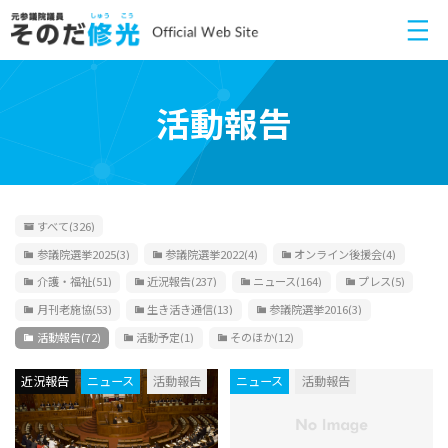
活動報告
すべて
(326)
参議院選挙2025
(3)
参議院選挙2022
(4)
オンライン後援会
(4)
介護・福祉
(51)
近況報告
(237)
ニュース
(164)
プレス
(5)
月刊老施協
(53)
生き活き通信
(13)
参議院選挙2016
(3)
活動報告
(72)
活動予定
(1)
そのほか
(12)
近況報告
ニュース
活動報告
ニュース
活動報告