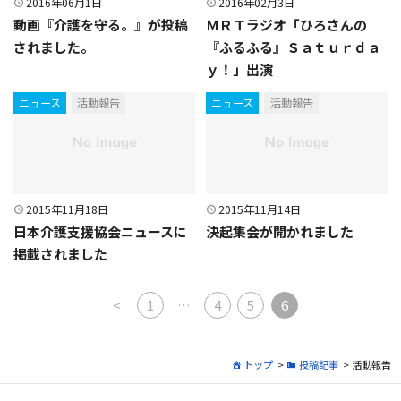
2016年06月1日
2016年02月3日
動画『介護を守る。』が投稿
ＭＲＴラジオ「ひろさんの
されました。
『ふるふる』Ｓａｔｕｒｄａ
ｙ！」出演
ニュース
活動報告
ニュース
活動報告
2015年11月18日
2015年11月14日
日本介護支援協会ニュースに
決起集会が開かれました
掲載されました
投稿ナビゲーション
<
1
…
4
5
6
トップ
>
投稿記事
> 活動報告