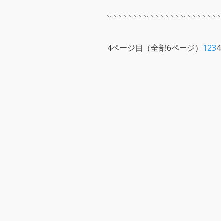
4ページ目（全部6ページ）
1
2
3
4