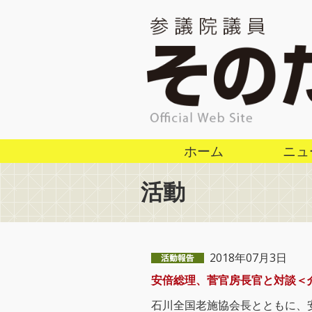
ホーム
ニュ
活動
2018年07月3日
安倍総理、菅官房長官と対談＜
石川全国老施協会長とともに、