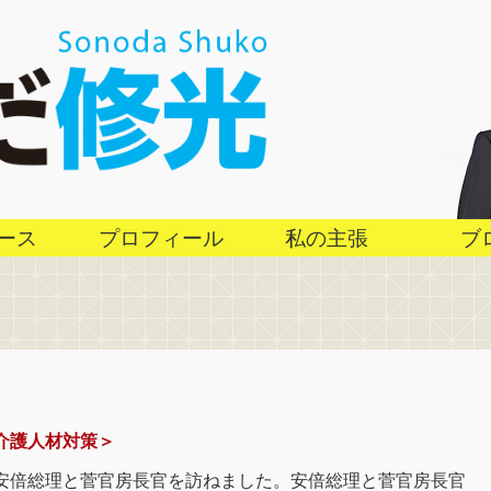
ース
プロフィール
私の主張
ブ
介護人材対策＞
安倍総理と菅官房長官を訪ねました。安倍総理と菅官房長官