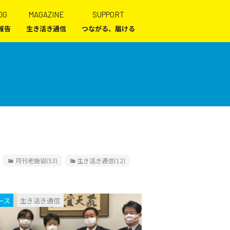
OG
MAGAZINE
SUPPORT
報告
生き活き通信
つながる、届ける
月刊老施協
(53)
生き活き通信
(12)
ース
生き活き通信