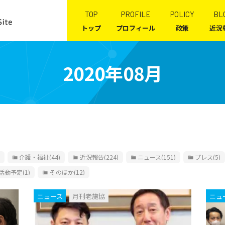
TOP
PROFILE
POLICY
BL
トップ
プロフィール
政策
近況
2020年08月
介護・福祉
(44)
近況報告
(224)
ニュース
(151)
プレス
(5)
活動予定
(1)
そのほか
(12)
ニュース
月刊老施協
ニュ