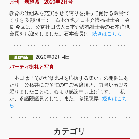
月刊 老施協 2020年2月号
教育の仕組みを充実させて誇りを持って働ける環境づ
くりを 対談相手： 石本淳也／日本介護福祉士会 会
長 今回は、公益社団法人日本介護福祉士会の石本淳也
会長をお迎えしました。石本会長は
…続きはこちら
2020年02月4日
パーティ御礼と写真
本日は「そのだ修光君を応援する集い」の開催にあ
たり、公私共にご多忙の中ご臨席頂き、力強い激励を
賜りましたことに、心より感謝申し上げます。 私
が、参議院議員として、また、参議院厚
…続きはこち
ら
カテゴリ