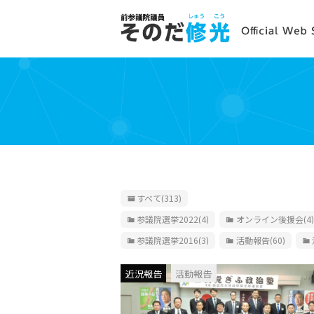
すべて
(313)
参議院選挙2022
(4)
オンライン後援会
(4)
参議院選挙2016
(3)
活動報告
(60)
近況報告
活動報告