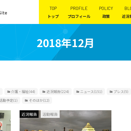
TOP
PROFILE
POLICY
BL
トップ
プロフィール
政策
近況
2018年12月
介護・福祉
(44)
近況報告
(224)
ニュース
(151)
プレス
(5)
活動予定
(1)
そのほか
(12)
近況報告
活動報告