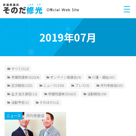
2019年07月
すべて
(312)
参議院選挙2022
(4)
オンライン後援会
(4)
介護・福祉
(43)
近況報告
(223)
ニュース
(150)
プレス
(5)
月刊老施協
(53)
生き活き通信
(12)
参議院選挙2016
(3)
活動報告
(59)
活動予定
(1)
そのほか
(12)
ニュース
月刊老施協