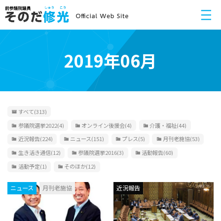
2019年06月
すべて
(313)
参議院選挙2022
(4)
オンライン後援会
(4)
介護・福祉
(44)
近況報告
(224)
ニュース
(151)
プレス
(5)
月刊老施協
(53)
生き活き通信
(12)
参議院選挙2016
(3)
活動報告
(60)
活動予定
(1)
そのほか
(12)
ニュース
月刊老施協
近況報告