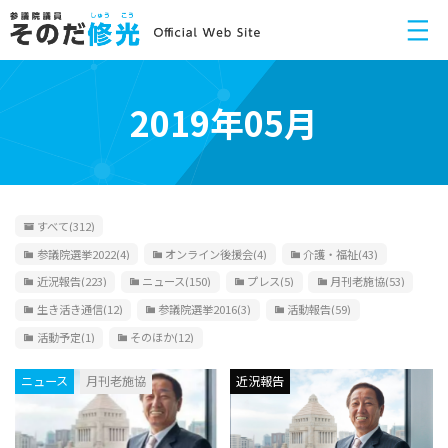
2019年05月
すべて
(312)
参議院選挙2022
(4)
オンライン後援会
(4)
介護・福祉
(43)
近況報告
(223)
ニュース
(150)
プレス
(5)
月刊老施協
(53)
生き活き通信
(12)
参議院選挙2016
(3)
活動報告
(59)
活動予定
(1)
そのほか
(12)
ニュース
月刊老施協
近況報告