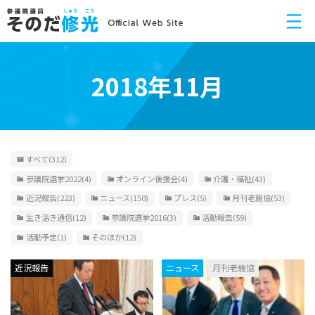
2018年11月
すべて
(312)
参議院選挙2022
(4)
オンライン後援会
(4)
介護・福祉
(43)
近況報告
(223)
ニュース
(150)
プレス
(5)
月刊老施協
(53)
生き活き通信
(12)
参議院選挙2016
(3)
活動報告
(59)
活動予定
(1)
そのほか
(12)
近況報告
ニュース
月刊老施協