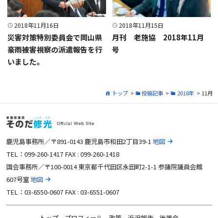
2018年11月16日
2018年11月15日
災害対策特別委員会で岡山県
月刊 老施協 2018年11月
豪雨被害視察の派遣報告を行
号
いました。
トップ
>
投稿記事
>
2018年
> 11月
鹿児島事務所／〒891-0143 鹿児島市和田2丁目39-1
地図
TEL：099-260-1417 FAX : 099-260-1418
国会事務所／〒100-0014 東京都千代田区永田町2-1-1 参議院議員会館
607号室
地図
TEL：03-6550-0607 FAX : 03-6551-0607
トップ
プロフィール
政策
近況報告
後援会