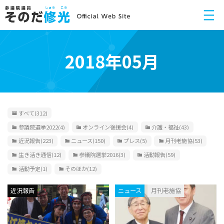
2018年05月
すべて
(312)
参議院選挙2022
(4)
オンライン後援会
(4)
介護・福祉
(43)
近況報告
(223)
ニュース
(150)
プレス
(5)
月刊老施協
(53)
生き活き通信
(12)
参議院選挙2016
(3)
活動報告
(59)
活動予定
(1)
そのほか
(12)
近況報告
ニュース
月刊老施協