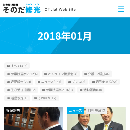
2018年01月
すべて
(313)
参議院選挙2022
(4)
オンライン後援会
(4)
介護・福祉
(44)
近況報告
(224)
ニュース
(151)
プレス
(5)
月刊老施協
(53)
生き活き通信
(12)
参議院選挙2016
(3)
活動報告
(60)
活動予定
(1)
そのほか
(12)
近況報告
ニュース
月刊老施協