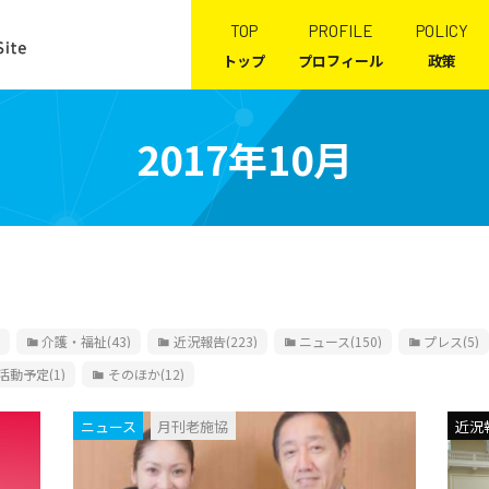
TOP
PROFILE
POLICY
トップ
プロフィール
政策
2017年10月
介護・福祉
(43)
近況報告
(223)
ニュース
(150)
プレス
(5)
活動予定
(1)
そのほか
(12)
ニュース
月刊老施協
近況