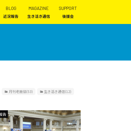
BLOG
MAGAZINE
SUPPORT
近況報告
生き活き通信
後援会
月刊老施協
(53)
生き活き通信
(12)
報告