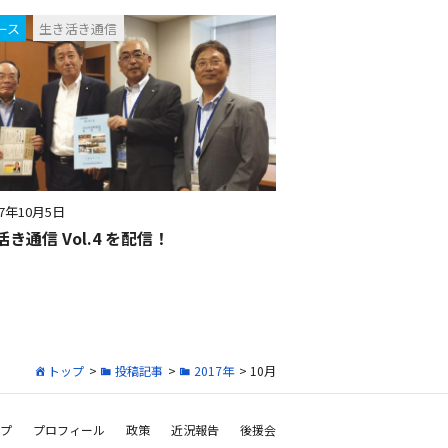
ース
生き活き通信
17年10月5日
き通信 Vol.4 を配信！
トップ
>
投稿記事
>
2017年
> 10月
プ
プロフィール
政策
近況報告
後援会