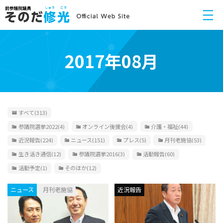
2017年08月
すべて
(313)
参議院選挙2022
(4)
オンライン後援会
(4)
介護・福祉
(44)
近況報告
(224)
ニュース
(151)
プレス
(5)
月刊老施協
(53)
生き活き通信
(12)
参議院選挙2016
(3)
活動報告
(60)
活動予定
(1)
そのほか
(12)
ニュース
月刊老施協
近況報告