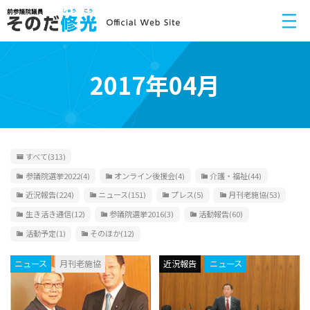
2017年04月
すべて
(313)
参議院選挙2022
(4)
オンライン後援会
(4)
介護・福祉
(44)
近況報告
(224)
ニュース
(151)
プレス
(5)
月刊老施協
(53)
生き活き通信
(12)
参議院選挙2016
(3)
活動報告
(60)
活動予定
(1)
そのほか
(12)
ニュース
月刊老施協
近況報告
ニュース