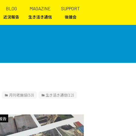
BLOG
MAGAZINE
SUPPORT
近況報告
生き活き通信
後援会
月刊老施協
(53)
生き活き通信
(12)
報告