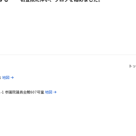
トッ
1
地図
1-1 参議院議員会館607号室
地図