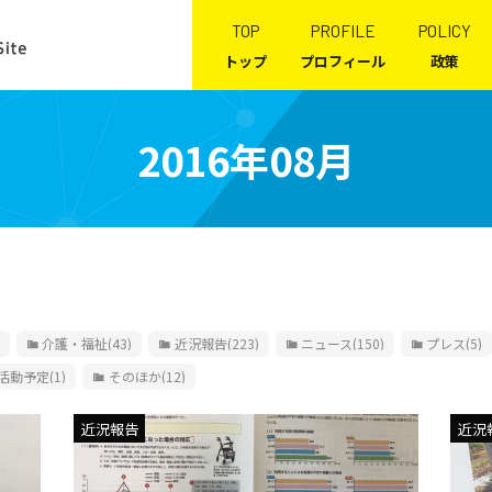
TOP
PROFILE
POLICY
トップ
プロフィール
政策
2016年08月
介護・福祉
(43)
近況報告
(223)
ニュース
(150)
プレス
(5)
活動予定
(1)
そのほか
(12)
近況報告
近況