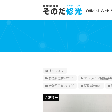
すべて
(312)
参議院選挙2022
(4)
オンライン後援会
(4)
参議院選挙2016
(3)
活動報告
(59)
近況報告