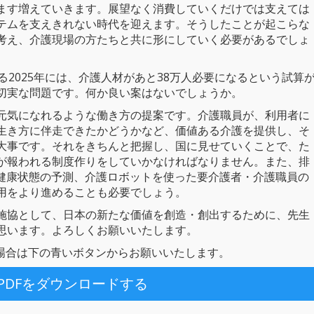
ます増えていきます。展望なく消費していくだけでは支えては
テムを支えきれない時代を迎えます。そうしたことが起こらな
考え、介護現場の方たちと共に形にしていく必要があるでしょ
る2025年には、介護人材があと38万人必要になるという試算
切実な問題です。何か良い案はないでしょうか。
元気になれるような働き方の提案です。介護職員が、利用者に
生き方に伴走できたかどうかなど、価値ある介護を提供し、そ
大事です。それをきちんと把握し、国に見せていくことで、た
が報われる制度作りをしていかなければなりません。また、排
た健康状態の予測、介護ロボットを使った要介護者・介護職員の
用をより進めることも必要でしょう。
施協として、日本の新たな価値を創造・創出するために、先生
思います。よろしくお願いいたします。
る場合は下の青いボタンからお願いいたします。
PDFをダウンロードする