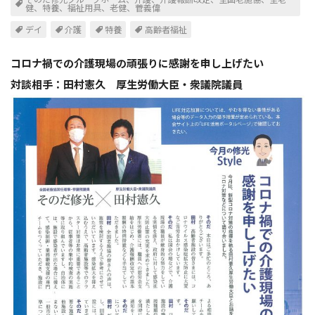
健、特養、福祉用具、老健、菅義偉
デイ
介護
特養
高齢者福祉
コロナ禍での介護現場の頑張りに感謝を申し上げたい
対談相手：田村憲久 厚生労働大臣・衆議院議員