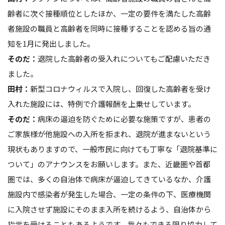
齢者に次ぐ接種順位としたほか、一定の要件を満たした高齢
者施設の職員と高齢者を同時に接種することを認める旨の通
知を1月に発出しました。
そのだ：
退院した高齢者の受入れについてもご配慮いただき
ました。
田村：
新型コロナウィルスで入院し、回復した高齢者を受け
入れた施設には、特例で介護報酬を上乗せしています。
そのだ：
病床の逼迫を防ぐために必要な施策ですが、患者の
ご家族様が他施設への入所を拒まれ、退院が進まないという
現状もありますので、一般市民に向けても丁寧な「退院基準に
ついて」のアナウンスをお願いします。また、近畿圏や首都
圏では、多くの自治体で病床が逼迫してきているなか、介護
施設内で感染者が発生した場合、一定の条件の下、医療機関
に入院させず施設にそのまま入所を続けるよう、自治体から
指示を受けることもあるようです。我々もできる限り協力して