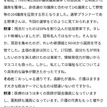
議席を獲得し、非改選の70議席と合わせて141議席として野党
等の104議席を圧倒する形となりました。選挙プランナーであ
る野澤さんは、今回の選挙をどのように見ておられますか。
野澤：
残念だったのは50%を割り込んだ低投票率です。タレ
ント候補もいましたが、超有名人ではなかった。そんなな
か、耳目を集めたのが、れいわ新撰組とNHKから国民を守る
党でした。主張の是非は別として、17日間、自分たちが何を
したいのかを訴え続けたのは事実で、情報発信力が強いから
マスコミも扱った。しかし、私としては福祉などについてよ
り具体的な論争が聞きたかったですね。
そのだ：
おっしゃる通りです。高齢化が進み、介護はますま
す大きな政治テーマになるのは間違いないのですから。
野澤：
医療のほうは多くの医師が国会議員になっています
し、薬剤師も議員になっています。介護の代表ももっと増やさ