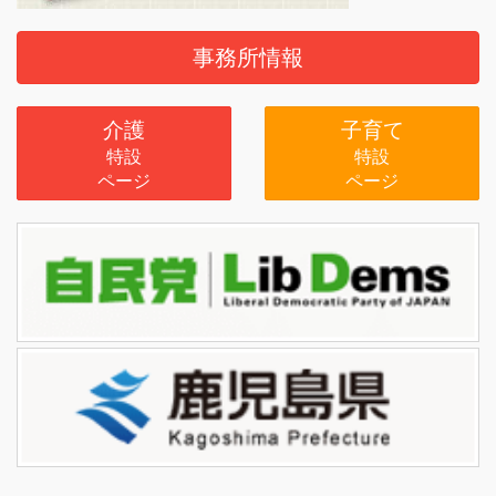
事務所情報
介護
子育て
特設
特設
ページ
ページ