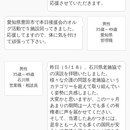
応援させていただきます。
愛知県豊田市で本日後援会のオル
男性
グ活動で５施設回ってきました。
35歳～49歳
応援してますので、体に気を付け
愛知県
管理職
て頑張って下さい。
昨日（５/１８）、石川県老施協で
男性
の演説を拝聴いたしました。
35歳～49歳
様々な介護の問題を老施協という
石川県
営業職・相談員
カテゴリーを超えて取り組んでい
く姿勢に共感しました。
大変かと思いますが、この一ヶ月
あまりの期間は一人でも多くの有
権者に声を届かせてください。
そして、当選したあかつきには、
是非とも一人でも多くの国民が安