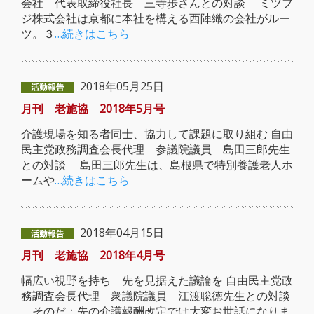
会社 代表取締役社長 三寺歩さんとの対談 ミツフ
ジ株式会社は京都に本社を構える西陣織の会社がルー
ツ。３
…続きはこちら
2018年05月25日
月刊 老施協 2018年5月号
介護現場を知る者同士、協力して課題に取り組む 自由
民主党政務調査会長代理 参議院議員 島田三郎先生
との対談 島田三郎先生は、島根県で特別養護老人ホ
ームや
…続きはこちら
2018年04月15日
月刊 老施協 2018年4月号
幅広い視野を持ち 先を見据えた議論を 自由民主党政
務調査会長代理 衆議院議員 江渡聡徳先生との対談
そのだ：先の介護報酬改定では大変お世話になりま