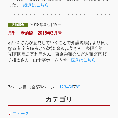
した。
…続きはこちら
2018年03月19日
月刊 老施協 2018年3月号
若い皆さんが意見していくことで介護現場はより良く
なる 新卒入職者との対談 金沢歩美さん 泉陽会第二
光陽苑 鳥居真利亜さん 東京栄和会なぎさ和楽苑 腹
子雄太さん 白十字ホーム &nb
…続きはこちら
7ページ目（全部9ページ）
1
2
3
4
5
6
7
8
9
カテゴリ
ニュース