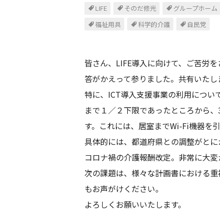
LIFE
そのだ修光
グループホーム
福祉用具
科学的介護
自民党
皆さん、LIFE導入に向けて、ご苦
答がかえって参りました。共有いたし
特に、ICT導入支援事業の利用につ
まで１／２下限であったところから、3
す。これには、居室までWi-Fi機器を
具体的には、都道府県との調整がとに
コロナ禍の介護報酬改定。非常に大変
次の課題は、様々な計画書における重
もお声がけください。
よろしくお願いいたします。