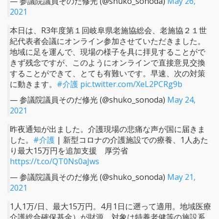
— 参議院議員そのだ修光 (@shuko_sonoda)
May 26,
2021
本日は、R3年度第１回岐阜県老施協総会、老施協２１世
紀代表者会議にオンライン参加させていただきました。
地域に足を運んで、現場の様子を具に拝見することがで
きず残念ですが、このようにオンラインで直接意見交換
することができて、とても有難いです。早速、次の対策
に動きます。
#介護
pic.twitter.com/XeL2PCRg9b
— 参議院議員そのだ修光 (@shuko_sonoda)
May 24,
2021
昨夜通知が出ました。介護現場の悲痛な声が国に届きま
した。
#介護
| 新型コロナの介護施設での療養、1人あた
り最大15万円を追加支援 厚労省
https://t.co/QT0Ns0aJws
— 参議院議員そのだ修光 (@shuko_sonoda)
May 21,
2021
1人1万/日、最大15万円。4月1日に遡って適用。地域医療
介護総合確保基金）が財源。対象は特養老健等の施設系