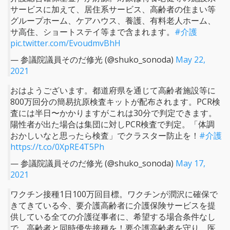
サービスに加えて、居住系サービス、高齢者の住まい等
グループホーム、ケアハウス、養護、有料老人ホーム、
サ高住、ショートステイ等まで含まれます。
#介護
pic.twitter.com/EvoudmvBhH
— 参議院議員そのだ修光 (@shuko_sonoda)
May 22,
2021
おはようございます。都道府県を通じて高齢者施設等に
800万回分の簡易抗原検査キットが配布されます。PCR検
査には半日〜かかりますがこれは30分で判定できます。
陽性者が出た場合は集団に対しPCR検査で判定。「体調
おかしいなと思ったら検査」でクラスター防止を！
#介護
https://t.co/0XpRE4T5Ph
— 参議院議員そのだ修光 (@shuko_sonoda)
May 17,
2021
ワクチン接種1日100万回目標。ワクチンが潤沢に確保で
きてきている今、要介護高齢者に介護保険サービスを提
供している全ての介護従事者に、希望する場合条件なし
で、高齢者と同時優先接種を！要介護高齢者を守り、医