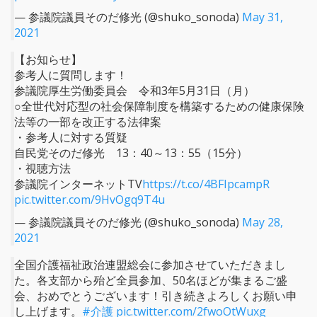
— 参議院議員そのだ修光 (@shuko_sonoda)
May 31,
2021
【お知らせ】
参考人に質問します！
参議院厚生労働委員会 令和3年5月31日（月）
○全世代対応型の社会保障制度を構築するための健康保険
法等の一部を改正する法律案
・参考人に対する質疑
自民党そのだ修光 13：40～13：55（15分）
・視聴方法
参議院インターネットTV
https://t.co/4BFIpcampR
pic.twitter.com/9HvOgq9T4u
— 参議院議員そのだ修光 (@shuko_sonoda)
May 28,
2021
全国介護福祉政治連盟総会に参加させていただきまし
た。各支部から殆ど全員参加、50名ほどが集まるご盛
会、おめでとうございます！引き続きよろしくお願い申
し上げます。
#介護
pic.twitter.com/2fwoOtWuxg