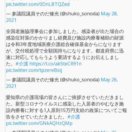
pic.twitter.com/0DnLBTQZed
— 参議院議員そのだ修光 (@shuko_sonoda)
May 28,
2021
全国老施協理事会に参加しました。感染者が出た場合の
感染症対策のかかりまし経費及び施設内療養補助の財源
は令和3年度地域医療介護総合確保基金からになります
が、交付税処理で全額国持ちになります。都道府県に迅
速に対応してもらうよう要請するようにお伝えしまし
た。
#介護
https://t.co/ak5teCR91n
pic.twitter.com/tpzereBsij
— 参議院議員そのだ修光 (@shuko_sonoda)
May 26,
2021
愛知県の介護現場の皆さんにご挨拶させていただきまし
た。新型コロナウイルスに感染した入居者のやむなき施
設内療養に対する1人原則15万円支給の政策についてご報
告をさせていただきました。
#介護
pic.twitter.com/GNkAQHzQMp