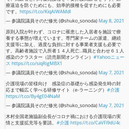
療逼迫を防ぐためにも、効率的接種を促すためにも必要
です。
https://t.co/KiqAIWAMdl
— 参議院議員そのだ修光 (@shuko_sonoda)
May 8, 2021
原則入院が叶わず、コロナに罹患した入居者を施設で療
養する事態が増えています。専門家チームの派遣、継続
支援等に加え、過度な負担に対する事業者支援も必要で
す。高齢者施設で入所者１４人死亡…職員と合わせ６１人
感染のクラスター（読売新聞オンライン）
#Yahooニュー
ス
https://t.co/siqRigMBX1
— 参議院議員そのだ修光 (@shuko_sonoda)
May 7, 2021
介護現場の皆様向け 感染症の基礎から感染発生時の対
応まで幅広く学べる研修サイト（e-ラーニング）
#介護
https://t.co/By4gE04NaM
— 参議院議員そのだ修光 (@shuko_sonoda)
May 7, 2021
木村全国老施協副会長がコロナ禍における介護現場の実
情と支援拡充等を要請。
#介護
https://t.co/CaVFi9dU4c