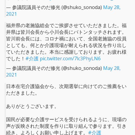
— 参議院議員そのだ修光 (@shuko_sonoda)
May 28,
2021
福井県の老施協総会でご挨拶させていただきました。福
井県は皆川会長から小川会長にバトンタッチされます。
皆川前会長には、コロナ禍において、全国老施協の役員
としても、何とか介護現場が耐えられる状況を作り出し
ていただきました。本当に感謝しております。お疲れ様
でした！
#介護
pic.twitter.com/7lc3PhyLN6
— 参議院議員そのだ修光 (@shuko_sonoda)
May 28,
2021
日本在宅介護協会から、次期選挙に向けてのご推薦をい
ただきました。
ありがとうございます。
国民が必要な介護サービスを受けられるように、現場の
声が反映された制度を作りに取り組んで参ります。引き
続き、よろしくお願い申し上げます。
#介護