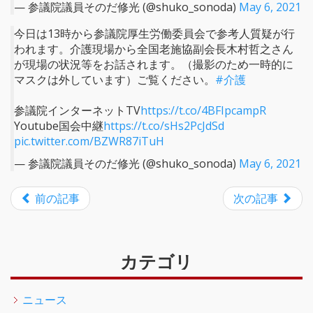
— 参議院議員そのだ修光 (@shuko_sonoda)
May 6, 2021
今日は13時から参議院厚生労働委員会で参考人質疑が行
われます。介護現場から全国老施協副会長木村哲之さん
が現場の状況等をお話されます。（撮影のため一時的に
マスクは外しています）ご覧ください。
#介護
参議院インターネットTV
https://t.co/4BFIpcampR
Youtube国会中継
https://t.co/sHs2PcJdSd
pic.twitter.com/BZWR87iTuH
— 参議院議員そのだ修光 (@shuko_sonoda)
May 6, 2021
前の記事
次の記事
カテゴリ
ニュース