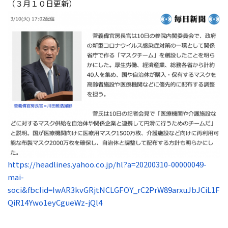
（３月１０日更新）
https://headlines.yahoo.co.jp/hl?a=20200310-00000049-
mai-
soci&fbclid=IwAR3kvGRjtNCLGFOY_rC2PrW89arxuJbJCiL1F
QiR14Ywo1eyCgueWz-jQl4