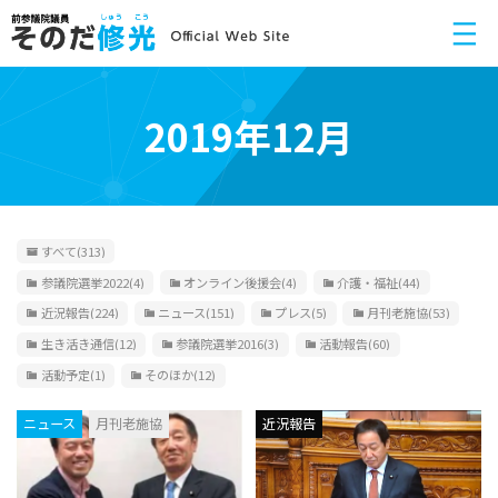
2019年12月
すべて
(313)
参議院選挙2022
(4)
オンライン後援会
(4)
介護・福祉
(44)
近況報告
(224)
ニュース
(151)
プレス
(5)
月刊老施協
(53)
生き活き通信
(12)
参議院選挙2016
(3)
活動報告
(60)
活動予定
(1)
そのほか
(12)
ニュース
月刊老施協
近況報告